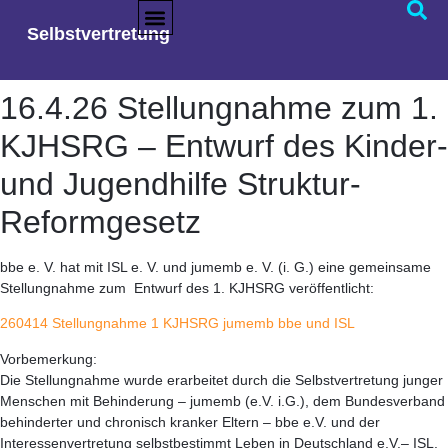
14.4.26 Stellungnahme Entwurf
Selbstvertretung
1. KJHSRG jumemb bbe und ISL
jumemb
21. April 2026
16:46
16.4.26 Stellungnahme zum 1.
KJHSRG – Entwurf des Kinder-
und Jugendhilfe Struktur-
Reformgesetz
bbe e. V. hat mit ISL e. V. und jumemb e. V. (i. G.) eine gemeinsame
Stellungnahme zum Entwurf des 1. KJHSRG veröffentlicht:
260414 Stellungnahme 1 KJHSRG jumemb bbe und ISL
Vorbemerkung:
Die Stellungnahme wurde erarbeitet durch die Selbstvertretung junger
Menschen mit Behinderung – jumemb (e.V. i.G.), dem Bundesverband
behinderter und chronisch kranker Eltern – bbe e.V. und der
Interessenvertretung selbstbestimmt Leben in Deutschland e.V.– ISL.