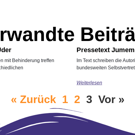
rwandte Beitr
Uder
Pressetext Jumemb
en mit Behinderung treffen
Im Text schreiben die Autor
chiedlichen
bundesweiten Selbstvertre
Weiterlesen
« Zurück
1
2
3
Vor »