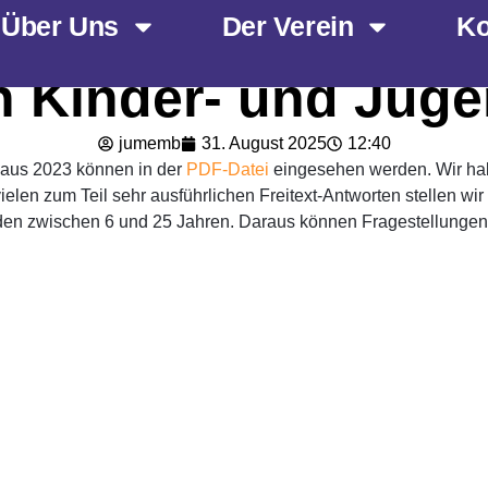
Junge Menschen m
Über Uns
Der Verein
Ko
n Kinder- und Jug
jumemb
31. August 2025
12:40
 aus 2023 können in der
PDF-Datei
eingesehen werden. Wir ha
vielen zum Teil sehr ausführlichen Freitext-Antworten stellen 
en zwischen 6 und 25 Jahren. Daraus können Fragestellungen 